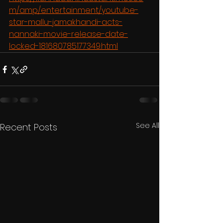
m/amp/entertainment/youtube-
star-mallu-jamakhandi-acts-
nannaki-movie-release-date-
locked-181680785177349.html
See All
Recent Posts