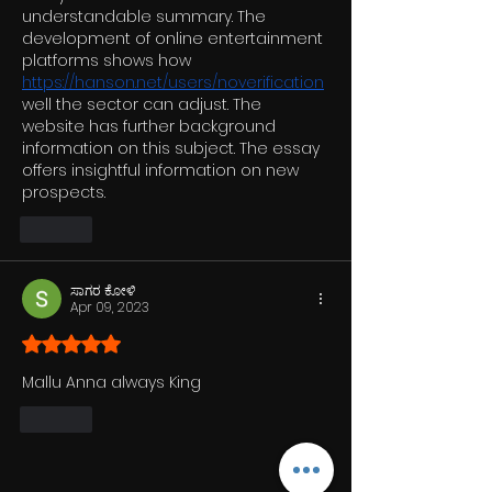
understandable summary. The 
development of online entertainment 
platforms shows how 
https://hanson.net/users/noverification
well the sector can adjust. The 
website has further background 
information on this subject. The essay 
offers insightful information on new 
prospects.
Like
ಸಾಗರ ಕೋಳಿ
Apr 09, 2023
Rated 5 out of 5 stars.
Mallu Anna always King 
Like